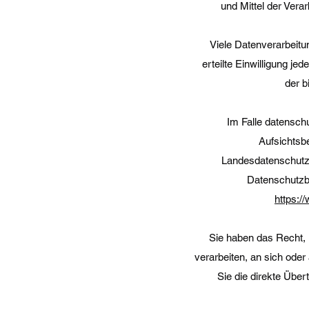
und Mittel der Ver
Viele Datenverarbeitu
erteilte Einwilligung je
der b
Im Falle datensch
Aufsichtsb
Landesdatenschutzb
Datenschutzb
https:/
Sie haben das Recht, D
verarbeiten, an sich ode
Sie die direkte Über