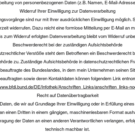
arbeitung von personenbezogenen Daten (z.B. Namen, E-Mail-Adressen 
Widerruf Ihrer Einwilligung zur Datenverarbeitung
ngsvorgänge sind nur mit Ihrer ausdrücklichen Einwilligung möglich. S
derzeit widerrufen. Dazu reicht eine formlose Mitteilung per E-Mail an
is zum Widerruf erfolgten Datenverarbeitung bleibt vom Widerruf unbe
Beschwerderecht bei der zuständigen Aufsichtsbehörde
utzrechtlicher Verstöße steht dem Betroffenen ein Beschwerderecht b
ehörde zu. Zuständige Aufsichtsbehörde in datenschutzrechtlichen Fra
eauftragte des Bundeslandes, in dem mein Unternehmen seinen Sitz 
eauftragten sowie deren Kontaktdaten können folgendem Link entn
/www.bfdi.bund.de/DE/Infothek/Anschriften_Links/anschriften_links-no
Recht auf Datenübertragbarkeit
aten, die wir auf Grundlage Ihrer Einwilligung oder in Erfüllung eines
r an einen Dritten in einem gängigen, maschinenlesbaren Format aush
tragung der Daten an einen anderen Verantwortlichen verlangen, erfolg
technisch machbar ist.